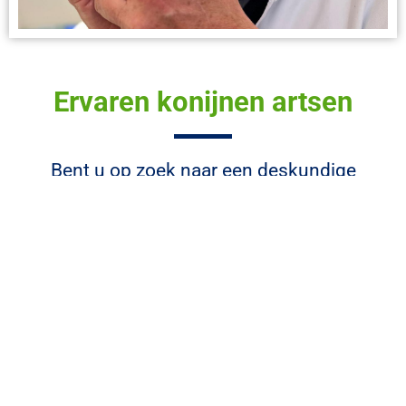
Ervaren konijnen artsen
Bent u op zoek naar een deskundige
konijnenarts in de regio Utrechtse Heuvelrug?
Dierenkliniek Utrechtse Heuvelrug is uw
perfecte keuze voor gespecialiseerde
veterinaire zorg die speciaal is aangepast aan
de behoeften van uw konijn. Ons team van
ervaren konijnenartsen en attente assistenten
biedt een breed scala aan behandelingen, van
vaccinaties en chirurgische ingrepen tot