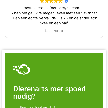
Zo blij dat we met de Siberische kat om de 3mnd
komen. Heel lief en zorgzaam. Hij is zo mak, dat we
af en toe zelf wel wat kammen, maar alleen om het
niet uit de hand te laten lopen kwa vacht. Voelt
lekker zacht aan en zijn zeer tevreden. Alles wordt
Lees verder
gedaan inclusief zijn nagels.
Al met al iedereen blij.
Dierenarts met spoed
nodig?
Utrechtsestraatweg 159