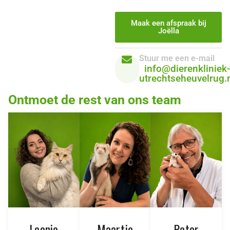
Maak een afspraak bij
Joëlla
Stuur me een e-mail
info@dierenkliniek-
utrechtseheuvelrug.
Ontmoet de rest van ons team
Leonie
Maartje
Peter