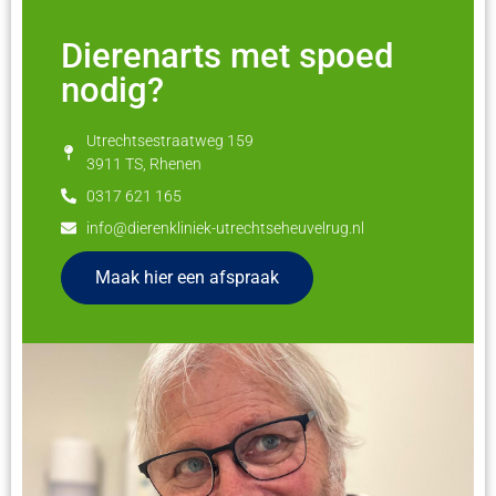
Dierenarts met spoed
nodig?
Utrechtsestraatweg 159
3911 TS, Rhenen
0317 621 165
info@dierenkliniek-utrechtseheuvelrug.nl
Maak hier een afspraak