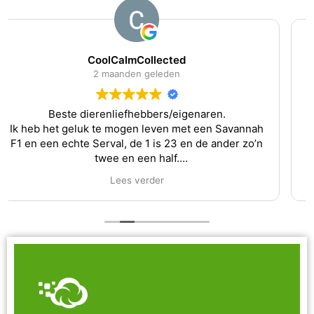
dini
4 maanden geleden
Zo blij dat we met de Siberische kat om de 3mnd
komen. Heel lief en zorgzaam. Hij is zo mak, dat we
af en toe zelf wel wat kammen, maar alleen om het
niet uit de hand te laten lopen kwa vacht. Voelt
lekker zacht aan en zijn zeer tevreden. Alles wordt
Lees verder
gedaan inclusief zijn nagels.
Al met al iedereen blij.