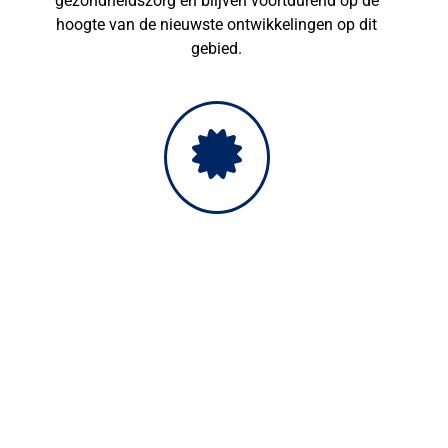
gezondheidszorg en blijven voortdurend op de
hoogte van de nieuwste ontwikkelingen op dit
gebied.
Preventieve zorg
We helpen u bij het opstellen van een
gezondheidsplan, waaronder vaccinaties,
gebitscontroles en parasietbestrijding.