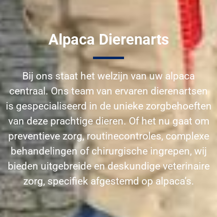
Alpaca Dierenarts
Bij ons staat het welzijn van uw alpaca
centraal. Ons team van ervaren dierenartsen
is gespecialiseerd in de unieke zorgbehoeften
van deze prachtige dieren. Of het nu gaat om
preventieve zorg, routinecontroles, complexe
behandelingen of chirurgische ingrepen, wij
bieden uitgebreide en deskundige veterinaire
zorg, specifiek afgestemd op alpaca’s.