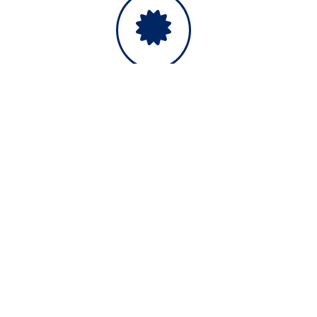
Persoonlijke Zorgplannen
We bieden gepersonaliseerde zorgplannen die zijn
afgestemd op de specifieke behoeften van uw paard,
zodat elke behandeling en preventieve maatregel
perfect aansluit.
Diagnostiek en behandeling
Bij gezondheidsproblemen bieden we snelle en