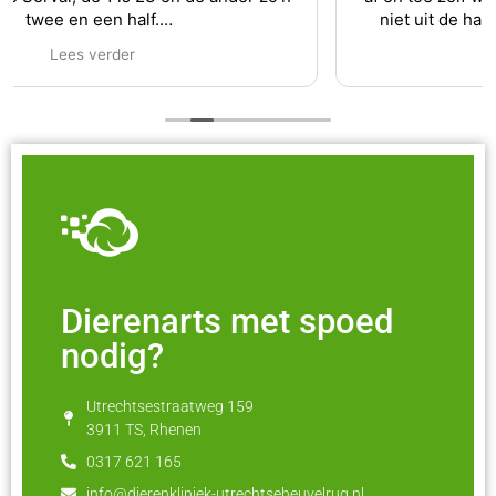
niet uit de hand te laten lopen kwa vacht. Voelt
lekker zacht aan en zijn zeer tevreden. Alles wordt
Lees verder
gedaan inclusief zijn nagels.
Al met al iedereen blij.
Dierenarts met spoed
nodig?
Utrechtsestraatweg 159
3911 TS, Rhenen
0317 621 165
info@dierenkliniek-utrechtseheuvelrug.nl