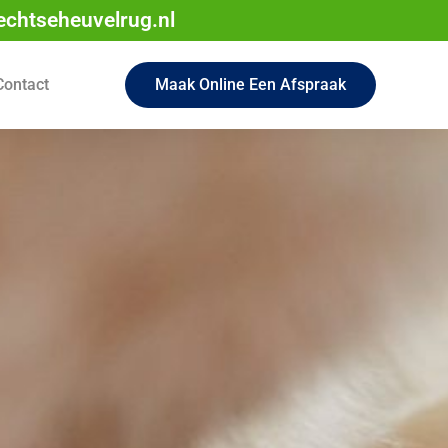
echtseheuvelrug.nl
Contact
Maak Online Een Afspraak