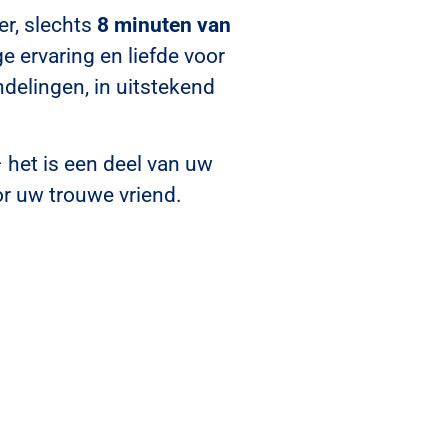
er, slechts
8 minuten van
e ervaring en liefde voor
delingen, in uitstekend
 het is een deel van uw
or uw trouwe vriend.
lp
bben ruime openingstijden om
or uw hond, zelfs in
d op ons kunt rekenen.
plannen