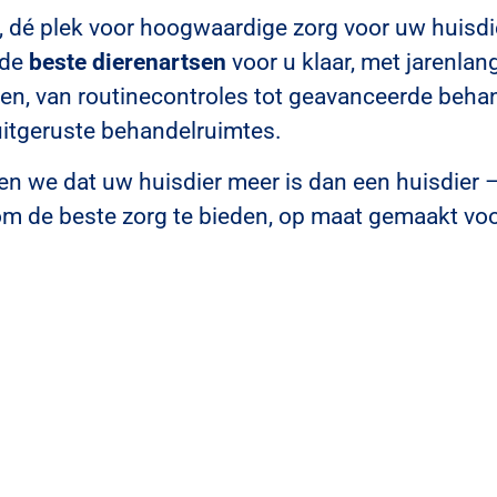
, dé plek voor hoogwaardige zorg voor uw huisdi
 de
beste dierenartsen
voor u klaar, met jarenlang
ten, van routinecontroles tot geavanceerde behan
uitgeruste behandelruimtes.
pen we dat uw huisdier meer is dan een huisdier –
 om de beste zorg te bieden, op maat gemaakt vo
Spoedeisende Hu
ogieën voor
Wij bieden noodhulp en he
lingen,
altijd beschikbaar te zijn vo
.
noodgevallen, zodat u altij
Persoonlijke Zorg