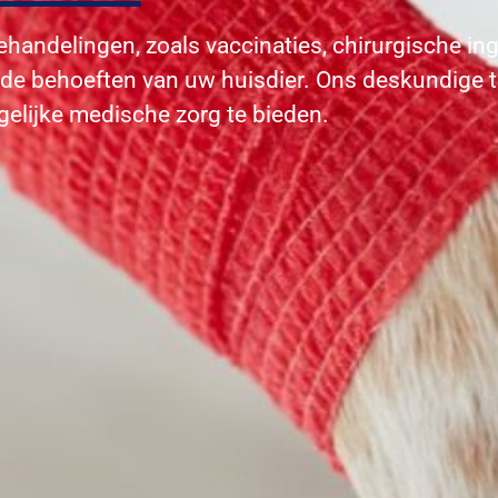
behandelingen, zoals vaccinaties, chirurgische in
 de behoeften van uw huisdier. Ons deskundige 
elijke medische zorg te bieden.