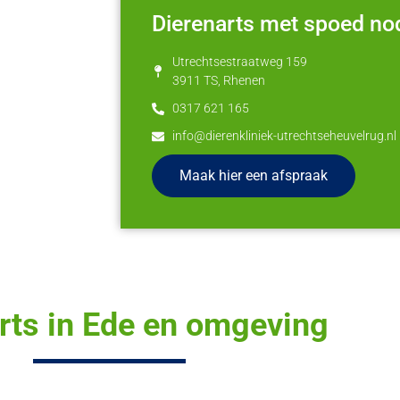
Dierenarts met spoed no
Utrechtsestraatweg 159
3911 TS, Rhenen
0317 621 165
info@dierenkliniek-utrechtseheuvelrug.nl
Maak hier een afspraak
rts in Ede en omgeving