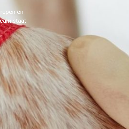
grepen en
team staat