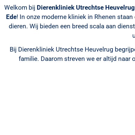
Welkom bij
Dierenkliniek Utrechtse Heuvelrug
Ede
! In onze moderne kliniek in Rhenen staan
dieren. Wij bieden een breed scala aan diens
Bij Dierenkliniek Utrechtse Heuvelrug begrij
familie. Daarom streven we er altijd naar
Moderne Faciliteiten
Onze kliniek beschikt over de nieuwste technol
nauwkeurige diagnostiek en effectieve behande
waardoor uw hond de best mogelijke zorg krijgt
Ervaren Dierenartsen